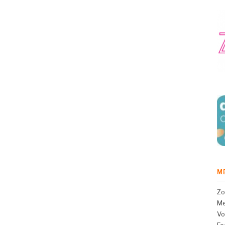
M
Zo
Me
Vo