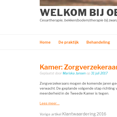
WELKOM BIJ O
Cesartherapie, bekken(bodem)therapie bij zw
Home
De praktijk
Behandeling
Kamer: Zorgverzekeraar
Geplaatst door
Mariska Jansen
op
31 juli 2017
Zorgverzekeraars mogen de komende jaren gee
verwacht. De geplande volgende stap richting v
meerderheid in de Tweede Kamer is tegen.
Lees meer…
Klantwaardering 2016
Vorige artikel