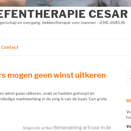
EFENTHERAPIE CESAR
angerschap en overgang, bekkentherapie voor mannen – 0341-268536
Contact
s mogen geen winst uitkeren
Zo
na
n winst gaan uitkeren, zoals ze hadden gehoopt en
olledige marktwerking in de zorg is van de baan. Een grote
M
Vu
ho
V
Behandeling artrose in de
Volgende artikel