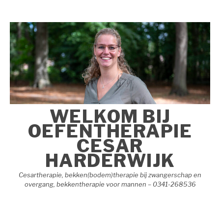
Naar
de
inhoud
springen
WELKOM BIJ
OEFENTHERAPIE
CESAR
HARDERWIJK
Cesartherapie, bekken(bodem)therapie bij zwangerschap en
overgang, bekkentherapie voor mannen – 0341-268536