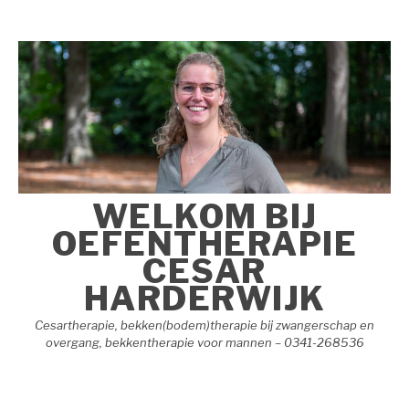
Naar
de
inhoud
springen
WELKOM BIJ
OEFENTHERAPIE
CESAR
HARDERWIJK
Cesartherapie, bekken(bodem)therapie bij zwangerschap en
overgang, bekkentherapie voor mannen – 0341-268536