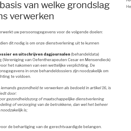
Fe
 basis van welke grondslag
He
ns verwerken
 verwerkt uw persoonsgegevens voor de volgende doelen:
dien dit nodig is om onze dienstverlening uit te kunnen
ssier en uitschrijven dagjournalen
(behandeldata)
ing (Vereniging van Oefentherapeuten Cesar en Mensendieck)
 voor het nakomen van een wettelijke verplichting. De
onsgegevens in onze behandeldossiers zijn noodzakelijk om
chting te voldoen.
mands gezondheid te verwerken als bedoeld in artikel 16, is
iedt door:
 voor gezondheidszorg of maatschappelijke dienstverlening
deling of verzorging van de betrokkene, dan wel het beheer
noodzakelijk is;
 voor de behartiging van de gerechtvaardigde belangen.