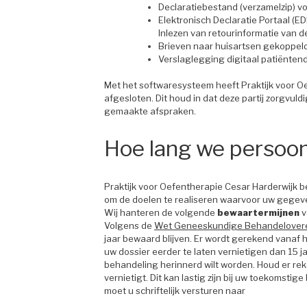
Declaratiebestand (verzamelzip) 
Elektronisch Declaratie Portaal (E
Inlezen van retourinformatie van d
Brieven naar huisartsen gekoppeld
Verslaglegging digitaal patiënten
Met het softwaresysteem heeft Praktijk voor 
afgesloten. Dit houd in dat deze partij zorgv
gemaakte afspraken.
Hoe lang we persoo
Praktijk voor Oefentherapie Cesar Harderwijk b
om de doelen te realiseren waarvoor uw gegev
Wij hanteren de volgende
bewaartermijnen
v
Volgens de
Wet Geneeskundige Behandelover
jaar bewaard blijven. Er wordt gerekend vanaf 
uw dossier eerder te laten vernietigen dan 15 j
behandeling herinnerd wilt worden. Houd er re
vernietigt. Dit kan lastig zijn bij uw toekomsti
moet u schriftelijk versturen naar