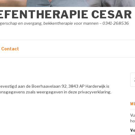
EFENTHERAPIE CESAR
angerschap en overgang, bekkentherapie voor mannen – 0341-268536
Contact
Zo
na
 gevestigd aan de Boerhaavelaan 92, 3843 AP Harderwijk is
oonsgegevens zoals weergegeven in deze privacyverklaring.
M
Vu
ho
V