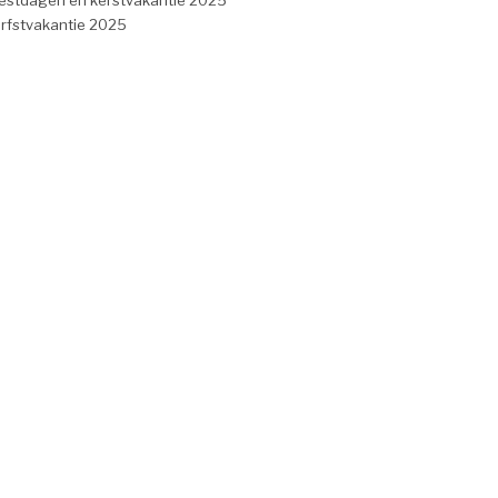
estdagen en kerstvakantie 2025
rfstvakantie 2025