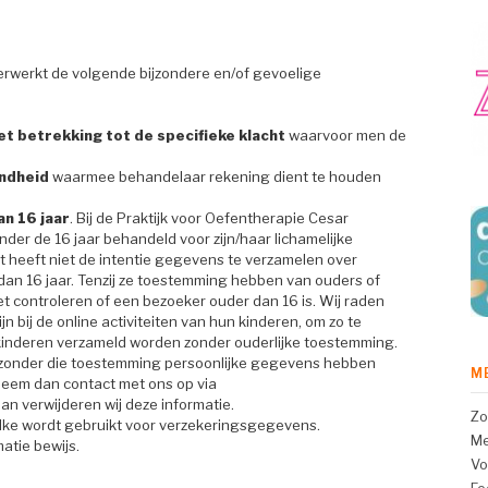
erwerkt de volgende bijzondere en/of gevoelige
t betrekking tot de specifieke klacht
waarvoor men de
ndheid
waarmee behandelaar rekening dient te houden
an 16 jaar
. Bij de Praktijk voor Oefentherapie Cesar
er de 16 jaar behandeld voor zijn/haar lichamelijke
t heeft niet de intentie gegevens te verzamelen over
 dan 16 jaar. Tenzij ze toestemming hebben van ouders of
et controleren of een bezoeker ouder dan 16 is. Wij raden
n bij de online activiteiten van hun kinderen, om zo te
inderen verzameld worden zonder ouderlijke toestemming.
ij zonder die toestemming persoonlijke gegevens hebben
M
neem dan contact met ons op via
an verwijderen wij deze informatie.
Zo
lke wordt gebruikt voor verzekeringsgegevens.
Me
matie bewijs.
Vo