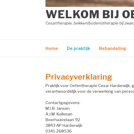
WELKOM BIJ O
Cesartherapie, bekken(bodem)therapie bij zw
Home
De praktijk
Behandeling
Privacyverklaring
Praktijk voor Oefentherapie Cesar Harderwijk,
verantwoordelijk voor de verwerking van pers
Contactgegevens:
M.J.B. Jansen
A.J.M. Kolkman
Boerhaavelaan 92
3843 AP Harderwijk
0341-268536