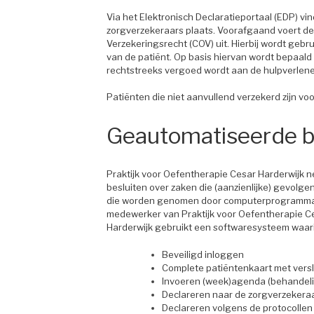
Via het Elektronisch Declaratieportaal (EDP) vi
zorgverzekeraars plaats. Voorafgaand voert d
Verzekeringsrecht (COV) uit. Hierbij wordt g
van de patiënt. Op basis hiervan wordt bepaald
rechtstreeks vergoed wordt aan de hulpverlene
Patiënten die niet aanvullend verzekerd zijn v
Geautomatiseerde b
Praktijk voor Oefentherapie Cesar Harderwijk 
besluiten over zaken die (aanzienlijke) gevolg
die worden genomen door computerprogramma’s
medewerker van Praktijk voor Oefentherapie Ces
Harderwijk gebruikt een softwaresysteem waar
Beveiligd inloggen
Complete patiëntenkaart met vers
Invoeren (week)agenda (behandel
Declareren naar de zorgverzeker
Declareren volgens de protocollen 