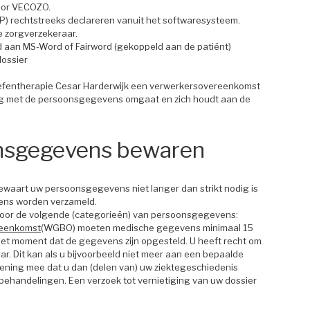
voor VECOZO.
DP) rechtstreeks declareren vanuit het softwaresysteem.
e zorgverzekeraar.
 aan MS-Word of Fairword (gekoppeld aan de patiënt)
dossier
Oefentherapie Cesar Harderwijk een verwerkersovereenkomst
uldig met de persoonsgegevens omgaat en zich houdt aan de
nsgegevens bewaren
ewaart uw persoonsgegevens niet langer dan strikt nodig is
ens worden verzameld.
oor de volgende (categorieën) van persoonsgegevens:
eenkomst
(WGBO) moeten medische gegevens minimaal 15
het moment dat de gegevens zijn opgesteld. U heeft recht om
aar. Dit kan als u bijvoorbeeld niet meer aan een bepaalde
kening mee dat u dan (delen van) uw ziektegeschiedenis
ge behandelingen. Een verzoek tot vernietiging van uw dossier