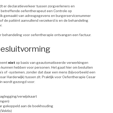
ndt er declaratieverkeer tussen zorgverleners en
e betreffende oefentherapeut een Controle op
ebruik gemaakt van adresgegevens en burgerservicenummer
 of de patiënt aanvullend verzekerd is en de behandeling
r.
oor behandeling voor oefentherapie ontvangen een factuur.
esluitvorming
neemt
niet
op basis van geautomatiseerde verwerkingen
en kunnen hebben voor personen. Het gaat hier om besluiten
 of -systemen, zonder dat daar een mens (bijvoorbeeld een
ar Harderwijk) tussen zit. Praktijk voor Oefentherapie Cesar
in wordt gezorgd voor:
laglegging/verwijskaart
ingen)
aar gekoppeld aan de boekhouding
(Vektis)