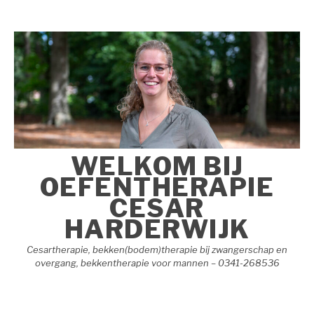
Naar
de
inhoud
springen
WELKOM BIJ
OEFENTHERAPIE
CESAR
HARDERWIJK
Cesartherapie, bekken(bodem)therapie bij zwangerschap en
overgang, bekkentherapie voor mannen – 0341-268536