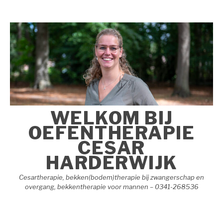
Naar
de
inhoud
springen
WELKOM BIJ
OEFENTHERAPIE
CESAR
HARDERWIJK
Cesartherapie, bekken(bodem)therapie bij zwangerschap en
overgang, bekkentherapie voor mannen – 0341-268536