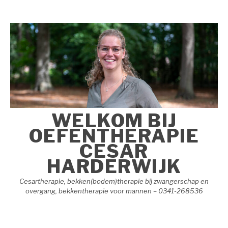
Naar
de
inhoud
springen
WELKOM BIJ
OEFENTHERAPIE
CESAR
HARDERWIJK
Cesartherapie, bekken(bodem)therapie bij zwangerschap en
overgang, bekkentherapie voor mannen – 0341-268536