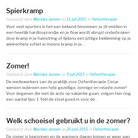
Spierkramp
Geplaatst door
Mariska Jansen
op
15 juli 2015
in
Oefentherapie
Voor veel sporters is het een bekend fenomeen: je zit midden in
een heerlijk hardlooprondje en je flow wordt abrupt onderbroken
door kramp in je hamstring of tijdens een pittige beklimming op je
wielrenfiets schiet er ineens kramp in je…
Zomer!
Geplaatst door
Mariska Jansen
op
9 juli 2015
in
Oefentherapie
De medewerkers van de praktijk voor Oefentherapie Cesar
wensen iedereen een hele gezellige, zonnige en relaxte zomer!
Voor degenen die met de auto op vakantie gaan, volgen hier nog
een aantal tips. 1. Stel de stoel goed in voor de…
Welk schoeisel gebruikt u in de zomer?
Geplaatst door
Mariska Jansen
op
25 juni 2015
in
Oefentherapie
De zomer is begonnen en de warmere dagen komen er weer aan.