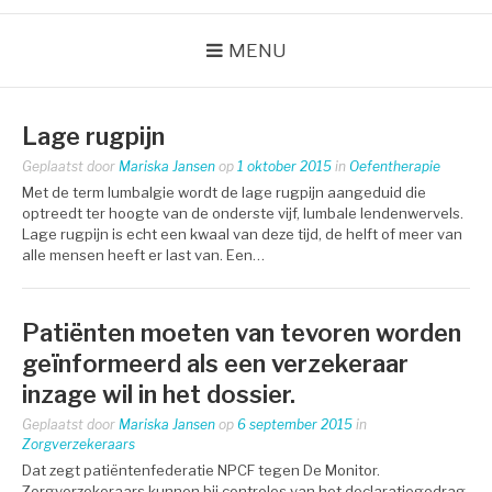
MENU
Lage rugpijn
Geplaatst door
Mariska Jansen
op
1 oktober 2015
in
Oefentherapie
Met de term lumbalgie wordt de lage rugpijn aangeduid die
optreedt ter hoogte van de onderste vijf, lumbale lendenwervels.
Lage rugpijn is echt een kwaal van deze tijd, de helft of meer van
alle mensen heeft er last van. Een…
Patiënten moeten van tevoren worden
geïnformeerd als een verzekeraar
inzage wil in het dossier.
Geplaatst door
Mariska Jansen
op
6 september 2015
in
Zorgverzekeraars
Dat zegt patiëntenfederatie NPCF tegen De Monitor.
Zorgverzekeraars kunnen bij controles van het declaratiegedrag