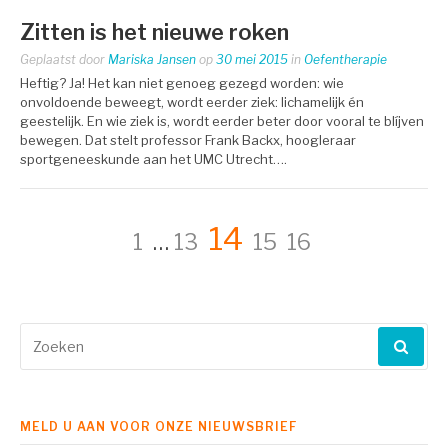
Zitten is het nieuwe roken
Geplaatst door
Mariska Jansen
op
30 mei 2015
in
Oefentherapie
Heftig? Ja! Het kan niet genoeg gezegd worden: wie
onvoldoende beweegt, wordt eerder ziek: lichamelijk én
geestelijk. En wie ziek is, wordt eerder beter door vooral te blíjven
bewegen. Dat stelt professor Frank Backx, hoogleraar
sportgeneeskunde aan het UMC Utrecht….
Berichtnavigatie
Pagina
Pagina
Pagina
Pagina
Pagina
14
1
…
13
15
16
Zoeken
naar:
MELD U AAN VOOR ONZE NIEUWSBRIEF