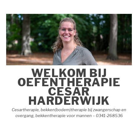
Naar
de
inhoud
springen
WELKOM BIJ
OEFENTHERAPIE
CESAR
HARDERWIJK
Cesartherapie, bekken(bodem)therapie bij zwangerschap en
overgang, bekkentherapie voor mannen – 0341-268536