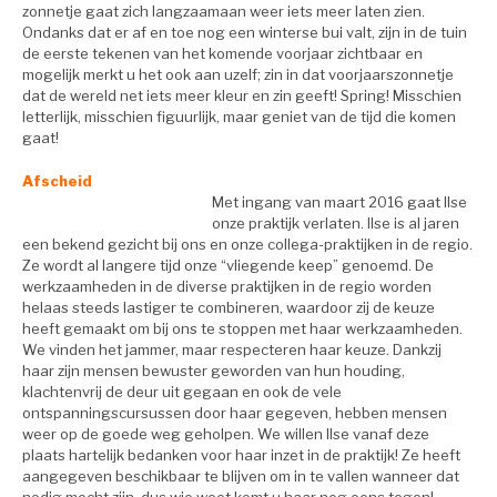
zonnetje gaat zich langzaamaan weer iets meer laten zien.
Ondanks dat er af en toe nog een winterse bui valt, zijn in de tuin
de eerste tekenen van het komende voorjaar zichtbaar en
mogelijk merkt u het ook aan uzelf; zin in dat voorjaarszonnetje
dat de wereld net iets meer kleur en zin geeft! Spring! Misschien
letterlijk, misschien figuurlijk, maar geniet van de tijd die komen
gaat!
Afscheid
Met ingang van maart 2016 gaat Ilse
onze praktijk verlaten. Ilse is al jaren
een bekend gezicht bij ons en onze collega-praktijken in de regio.
Ze wordt al langere tijd onze “vliegende keep” genoemd. De
werkzaamheden in de diverse praktijken in de regio worden
helaas steeds lastiger te combineren, waardoor zij de keuze
heeft gemaakt om bij ons te stoppen met haar werkzaamheden.
We vinden het jammer, maar respecteren haar keuze. Dankzij
haar zijn mensen bewuster geworden van hun houding,
klachtenvrij de deur uit gegaan en ook de vele
ontspanningscursussen door haar gegeven, hebben mensen
weer op de goede weg geholpen. We willen Ilse vanaf deze
plaats hartelijk bedanken voor haar inzet in de praktijk! Ze heeft
aangegeven beschikbaar te blijven om in te vallen wanneer dat
nodig mocht zijn, dus wie weet komt u haar nog eens tegen!