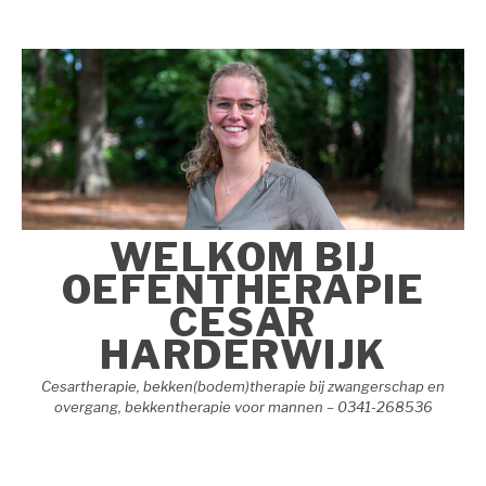
Naar
de
inhoud
springen
WELKOM BIJ
OEFENTHERAPIE
CESAR
HARDERWIJK
Cesartherapie, bekken(bodem)therapie bij zwangerschap en
overgang, bekkentherapie voor mannen – 0341-268536