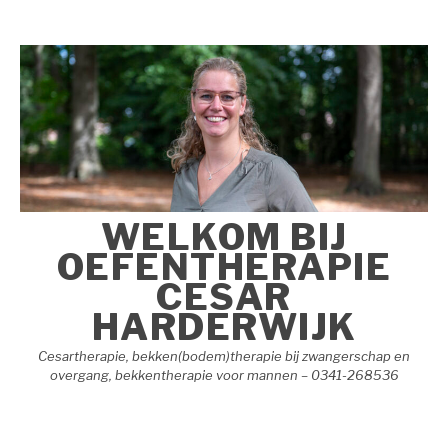
Naar
de
inhoud
springen
WELKOM BIJ
OEFENTHERAPIE
CESAR
HARDERWIJK
Cesartherapie, bekken(bodem)therapie bij zwangerschap en
overgang, bekkentherapie voor mannen – 0341-268536