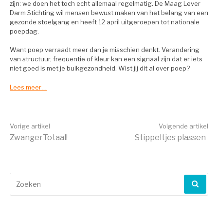
zijn: we doen het toch echt allemaal regelmatig. De Maag Lever
Darm Stichting wil mensen bewust maken van het belang van een
gezonde stoelgang en heeft 12 april uitgeroepen tot nationale
poepdag.
Want poep verraadt meer dan je misschien denkt. Verandering
van structuur, frequentie of kleur kan een signaal zijn dat er iets
niet goed is met je buikgezondheid. Wist jij dit al over poep?
Lees meer…
Verder
Vorige artikel
Volgende artikel
ZwangerTotaal!
Stippeltjes plassen
lezen
Zoeken
naar: