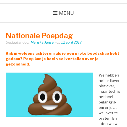
MENU
Nationale Poepdag
Geplaatst door
Mariska Jansen
op
12 april 2017
Kijk jij weleens achterom als je een grote boodschap hebt
gedaan? Poep kan je heel veel vertellen over je
gezondheid.
We hebben
het er liever
niet over,
maar toch is
het heel
belangrijk
om er juist
wél over te
praten. En
laten we wel