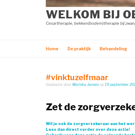
WELKOM BIJ O
Cesartherapie, bekken(bodem)therapie bij zw
Home
De praktijk
Behandeling
#vinktuzelfmaar
Geplaatst door
Mariska Jansen
op
19 september 20
Zet de zorgverzeke
Wil je ook de zorgverzekeraar aan het wer
Lees dan direct verder over deze actie!
Gebruik voor deze actie de volgende hash