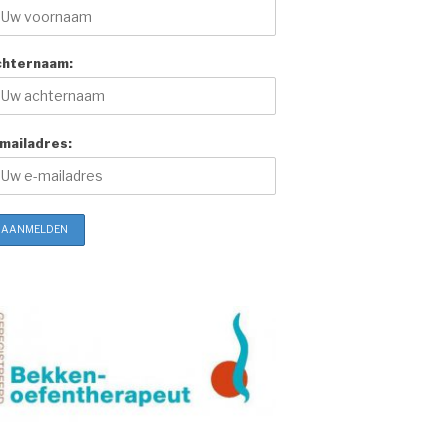
chternaam:
mailadres: