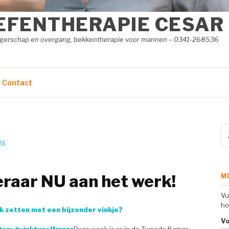
EFENTHERAPIE CESAR
angerschap en overgang, bekkentherapie voor mannen – 0341-268536
Contact
Zo
na
16
raar NU aan het werk!
M
Vu
ho
k zetten met een bijzonder vinkje?
V
tag: #vinktuzelfmaar
Deze week is er in de Tweede Kamer