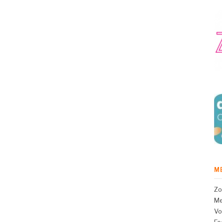
M
Zo
Me
Vo