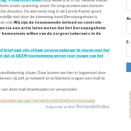
eim onder spanning staat. De zorgverzekeraars kunnen
sche dossiers. De wet moet nog in de Eerste Kamer goed
indelijk niet door de stemming komt.Beroepsgeheim is
A
an ook.
Wij zijn de toenemende invloed en controle-
len via een actie laten weten dat het beroepsgeheim
bemoeienis willen van de zorgverzekeraars in de
E-
 brief naar zijn of haar zorgverzekeraar te sturen met het
nt dat zij GEEN toestemming geven voor inzage van het
n handtekening staan. Daar komen we hen in tegemoet door
reen ( jij zelf, je netwerk en je klanten) vragen een mail te
t van deze mail downloaden en verspreiden
orgverzekeraar-aan-het-werk.html?platform=hootsuite
Behandelindex
Volgende artikel