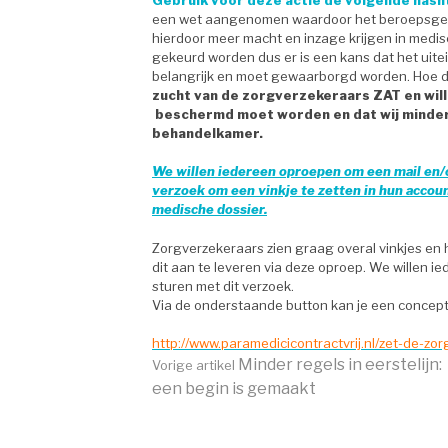
een wet aangenomen waardoor het beroepsgeh
hierdoor meer macht en inzage krijgen in medi
gekeurd worden dus er is een kans dat het uite
belangrijk en moet gewaarborgd worden. Hoe d
zucht van de zorgverzekeraars ZAT en wil
beschermd moet worden en dat wij minder 
behandelkamer.
We willen iedereen oproepen om een mail en/of
verzoek om een vinkje te zetten in hun accou
medische dossier.
Zorgverzekeraars zien graag overal vinkjes e
dit aan te leveren via deze oproep. We willen iede
sturen met dit verzoek.
Via de onderstaande button kan je een concep
http://www.paramedicicontractvrij.nl/zet-de-z
Verder
Minder regels in eerstelijn:
Vorige artikel
een begin is gemaakt
lezen