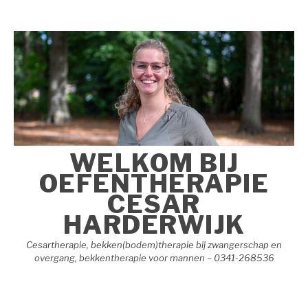
Naar
de
inhoud
springen
WELKOM BIJ
OEFENTHERAPIE
CESAR
HARDERWIJK
Cesartherapie, bekken(bodem)therapie bij zwangerschap en
overgang, bekkentherapie voor mannen – 0341-268536