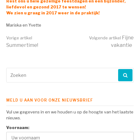
Rest ons u hele gezellige feestdagen en een bijzonder,
liefdevol en gezond 2017 te wensen!
We zien u graag in 2017 weer in de praktijk!
Mariska en Yvette
Verder
Fijne
Vorige artikel
Volgende artikel
Summertime!
vakantie
lezen
Zoeken
naar:
MELD U AAN VOOR ONZE NIEUWSBRIEF
Vul uw gegevens in en we houden u op de hoogte van het laatste
nieuws.
Voornaam: