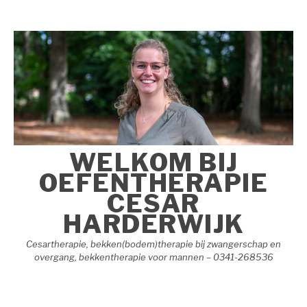
Naar
de
inhoud
springen
WELKOM BIJ
OEFENTHERAPIE
CESAR
HARDERWIJK
Cesartherapie, bekken(bodem)therapie bij zwangerschap en
overgang, bekkentherapie voor mannen – 0341-268536