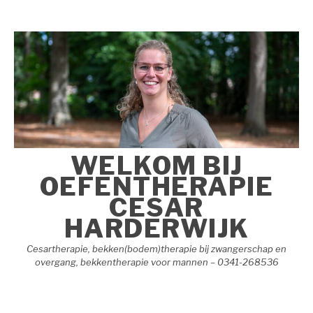
Naar
de
inhoud
springen
WELKOM BIJ
OEFENTHERAPIE
CESAR
HARDERWIJK
Cesartherapie, bekken(bodem)therapie bij zwangerschap en
overgang, bekkentherapie voor mannen – 0341-268536