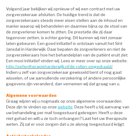
Volgend jaar bekijken wij opnieuw of wij een contract met uw
zorgverzekeraar afsluiten. De huidige trend is dat de
zorgverzekeraars steeds meer eisen stellen aan de inhoud en
manier waarop wij behandelen en daarmee bijna op de stoel van
de zorgverlener komen te zitten. De prestatie die zij daar
tegenover zetten, is echter gering. Dit kunnen wij niet zomaar
laten gebeuren. Een goed initiatief is ontstaan vanuit het Sint
Jansdal in Harderwijk. Daar bepalen de zorgverleners en niet de
zorgverzekeraars hoe het behandelplan van de patiënt eruit ziet.
Een mooi initiatief vinden wij. Lees er meer over op onze website:
http://
oefentherapieharderwijk.nl/de-
rollen-omgedraaid/
Indien u zelf van zorgverzekeraar gewisseld bent of nog gaat
wisselen, of uw aanvullende verzekering of andere persoonlijke
gegevens zijn veranderd, dan vernemen wij dat graag van u.
Algemene voorwaarden
Graag wijzen wij u nogmaals op onze algemene voorwaarden.
Deze zijn te vinden op onze
website
. Deze heeft u bij aanvang van
uw behandeling per mail toegestuurd gekregen. Heeft u deze
niet gehad en wilt u ze toch ontvangen? Laat het uw therapeute
weten. Zij zal er voor zorgen dat u ze alsnog toegestuurd krijgt.
Activiteitenkalender…