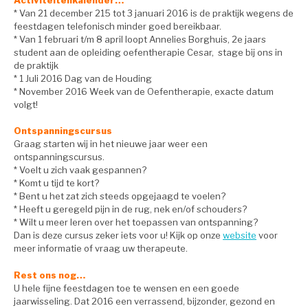
* Van 21 december 215 tot 3 januari 2016 is de praktijk wegens de
feestdagen telefonisch minder goed bereikbaar.
* Van 1 februari t/m 8 april loopt Annelies Borghuis, 2e jaars
student aan de opleiding oefentherapie Cesar, stage bij ons in
de praktijk
* 1 Juli 2016 Dag van de Houding
* November 2016 Week van de Oefentherapie, exacte datum
volgt!
Ontspanningscursus
Graag starten wij in het nieuwe jaar weer een
ontspanningscursus.
* Voelt u zich vaak gespannen?
* Komt u tijd te kort?
* Bent u het zat zich steeds opgejaagd te voelen?
* Heeft u geregeld pijn in de rug, nek en/of schouders?
* Wilt u meer leren over het toepassen van ontspanning?
Dan is deze cursus zeker iets voor u! Kijk op onze
website
voor
meer informatie of vraag uw therapeute.
Rest ons nog…
U hele fijne feestdagen toe te wensen en een goede
jaarwisseling. Dat 2016 een verrassend, bijzonder, gezond en