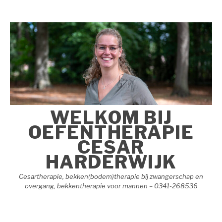
Naar
de
inhoud
springen
WELKOM BIJ
OEFENTHERAPIE
CESAR
HARDERWIJK
Cesartherapie, bekken(bodem)therapie bij zwangerschap en
overgang, bekkentherapie voor mannen – 0341-268536