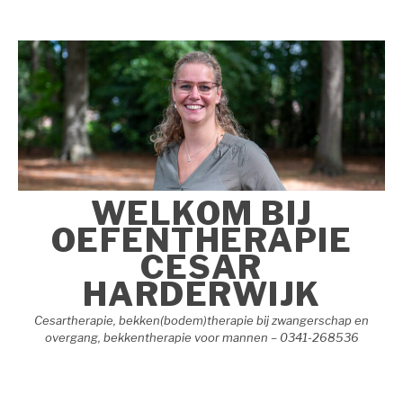
Naar
de
inhoud
springen
WELKOM BIJ
OEFENTHERAPIE
CESAR
HARDERWIJK
Cesartherapie, bekken(bodem)therapie bij zwangerschap en
overgang, bekkentherapie voor mannen – 0341-268536