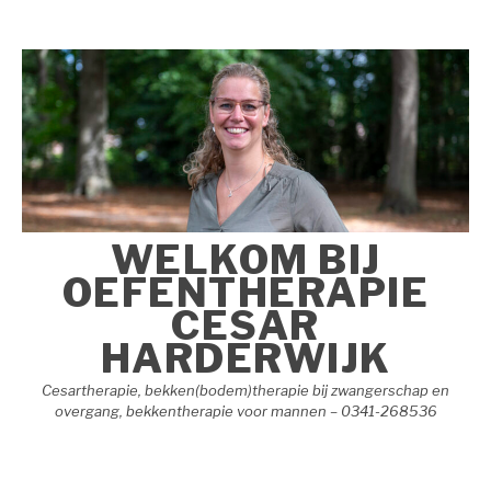
Naar
de
inhoud
springen
WELKOM BIJ
OEFENTHERAPIE
CESAR
HARDERWIJK
Cesartherapie, bekken(bodem)therapie bij zwangerschap en
overgang, bekkentherapie voor mannen – 0341-268536