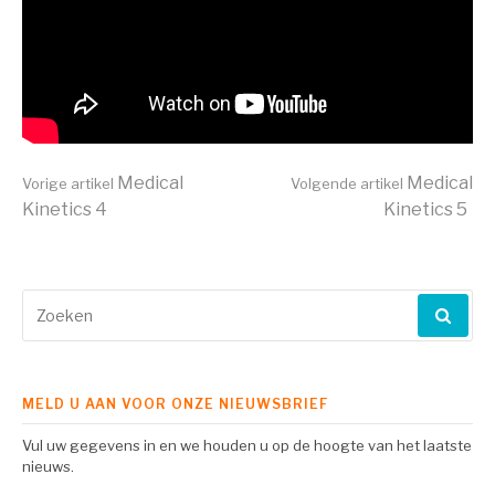
Verder
Medical
Medical
Vorige artikel
Volgende artikel
Kinetics 4
Kinetics 5
lezen
Zoeken
naar:
MELD U AAN VOOR ONZE NIEUWSBRIEF
Vul uw gegevens in en we houden u op de hoogte van het laatste
nieuws.