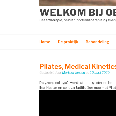
WELKOM BIJ O
Cesartherapie, bekken(bodem)therapie bij zw
Home
De praktijk
Behandeling
Pilates, Medical Kinetic
Geplaatst door
Mariska Jansen
op
10 april 2020
De groep collega’s wordt steeds groter en het
Ilse
,
Hester
en collega Judith. Doe mee met Pilat