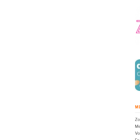
M
Zo
Me
Vo