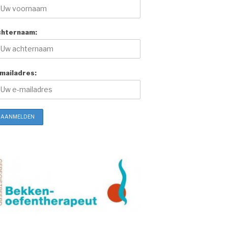
chternaam:
mailadres: