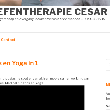
EFENTHERAPIE CESAR
angerschap en overgang, bekkentherapie voor mannen – 0341-268536
Contact
s en Yoga in 1
Zo
na
 enthousiasme spat er van af. Een mooie samenwerking van
es, Medical Kinetics en Yoga.
M
Vu
ho
V