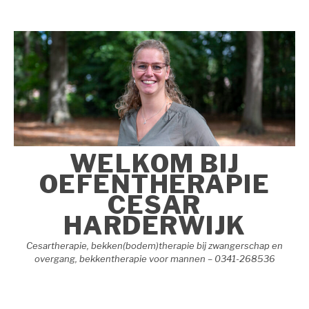
Naar
de
inhoud
springen
WELKOM BIJ
OEFENTHERAPIE
CESAR
HARDERWIJK
Cesartherapie, bekken(bodem)therapie bij zwangerschap en
overgang, bekkentherapie voor mannen – 0341-268536