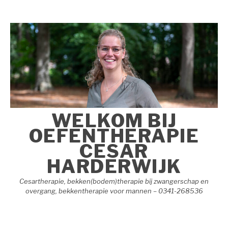
Naar
de
inhoud
springen
WELKOM BIJ
OEFENTHERAPIE
CESAR
HARDERWIJK
Cesartherapie, bekken(bodem)therapie bij zwangerschap en
overgang, bekkentherapie voor mannen – 0341-268536