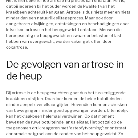
Het is niet bekend hoe artrose nu precies kan ontstaan. Feit is,
dat bij iedereen bij het ouder worden de kwaliteit van het
kraakbeen achteruit kan gaan. Artrose is dus niets meer en niets
minder dan een natuurlijk slijtageproces. Maar ook door
aangeboren afwijkingen, ontstekingen en beschadigingen door
letsel kan artrose in het heupgewricht ontstaan. Mensen die
beroepsmatig de heupgewrichten zwaarder belasten of last
hebben van overgewicht, worden vaker getroffen door
coxartrose.
De gevolgen van artrose in
de heup
Bij artrose in de heupgewrichten gaat dus het tussenliggende
kraakbeen afslijten. Daardoor kunnen de beide botuiteinden
minder soepel over elkaar glijden. Bovendien kunnen schokken
van bewegingen minder goed opgevangen worden. Uiteindelijk
kan het kraakbeen helemaal verdwijnen. Op dat moment
bewegen de ruwe botuiteinde langs elkaar. Het bot zal op de
toegenomen druk reageren met ‘osteofytvorming’: er ontstaat
abnormale botgroei aan de randen van het heupgewricht. Zo