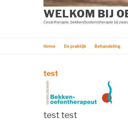
WELKOM BIJ O
Cesartherapie, bekken(bodem)therapie bij zw
Home
De praktijk
Behandeling
test
test test