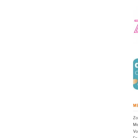
M
Zo
Me
Vo