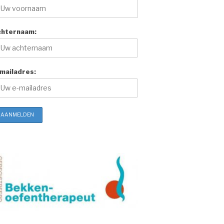
chternaam:
mailadres: