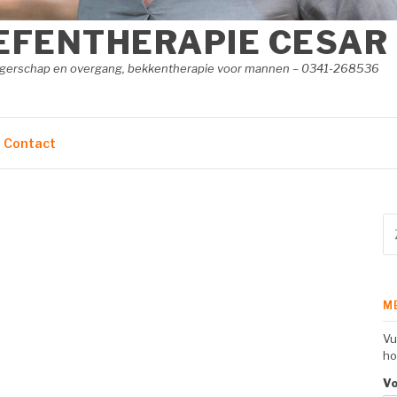
EFENTHERAPIE CESAR
angerschap en overgang, bekkentherapie voor mannen – 0341-268536
Contact
Zo
na
M
Vu
ho
V