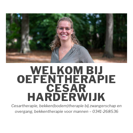
Naar
de
inhoud
springen
WELKOM BIJ
OEFENTHERAPIE
CESAR
HARDERWIJK
Cesartherapie, bekken(bodem)therapie bij zwangerschap en
overgang, bekkentherapie voor mannen – 0341-268536