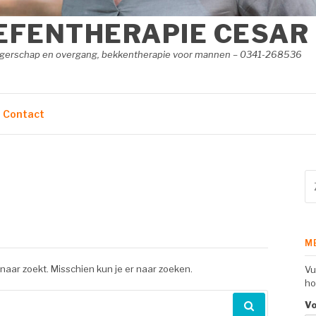
EFENTHERAPIE CESAR
angerschap en overgang, bekkentherapie voor mannen – 0341-268536
Contact
Zo
na
M
 naar zoekt. Misschien kun je er naar zoeken.
Vu
ho
V