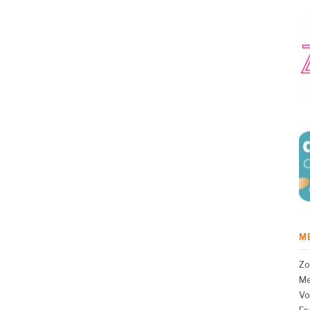
M
Zo
Me
Vo